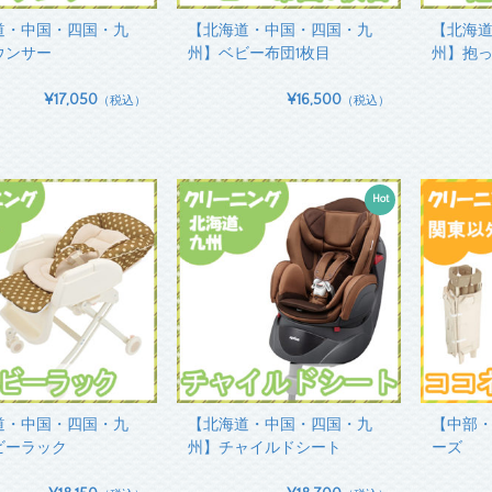
道・中国・四国・九
【北海道・中国・四国・九
【北海
ウンサー
州】ベビー布団1枚目
州】抱
¥17,050
¥16,500
（税込）
（税込）
Hot
道・中国・四国・九
【北海道・中国・四国・九
【中部
ビーラック
州】チャイルドシート
ーズ