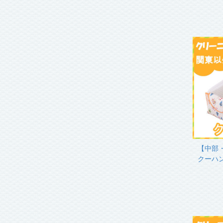
【中部
クーハ