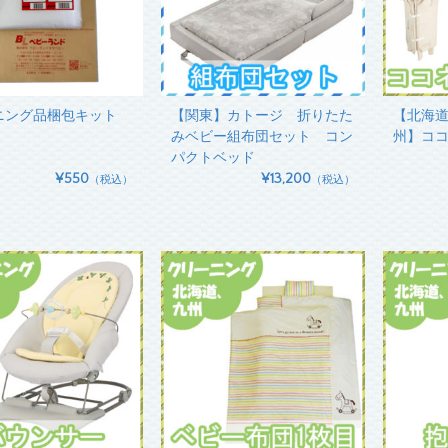
ニング品梱包キット
【関東】カトージ 折りたた
【北海
みベビー組布団セット コン
州】コ
パクトベッド
¥550
¥13,200
（税込）
（税込）