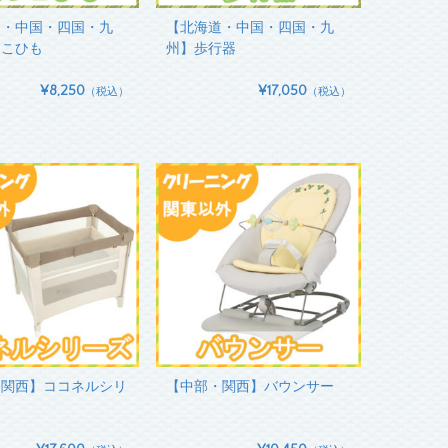
道・中国・四国・九
【北海道・中国・四国・九
っこひも
州】歩行器
¥8,250
¥17,050
（税込）
（税込）
・関西】ココネルシリ
【中部・関西】バウンサー