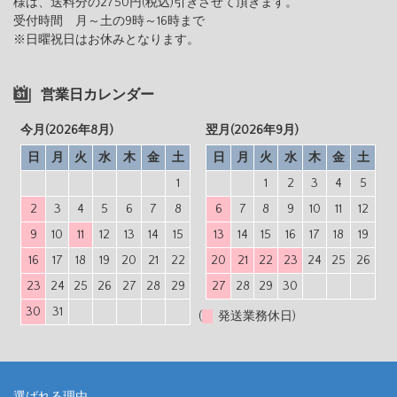
様は、送料分の2750円(税込)引きさせて頂きます。
受付時間 月～土の9時～16時まで
※日曜祝日はお休みとなります。
営業日カレンダー
今月(2026年8月)
翌月(2026年9月)
日
月
火
水
木
金
土
日
月
火
水
木
金
土
1
1
2
3
4
5
2
3
4
5
6
7
8
6
7
8
9
10
11
12
9
10
11
12
13
14
15
13
14
15
16
17
18
19
16
17
18
19
20
21
22
20
21
22
23
24
25
26
23
24
25
26
27
28
29
27
28
29
30
30
31
(
発送業務休日)
選ばれる理由