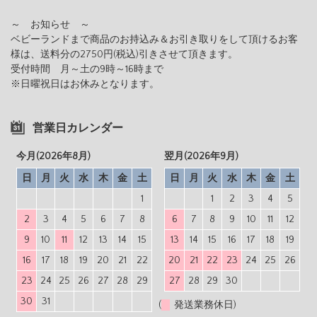
～ お知らせ ～
ベビーランドまで商品のお持込み＆お引き取りをして頂けるお客
様は、送料分の2750円(税込)引きさせて頂きます。
受付時間 月～土の9時～16時まで
※日曜祝日はお休みとなります。
営業日カレンダー
今月(2026年8月)
翌月(2026年9月)
日
月
火
水
木
金
土
日
月
火
水
木
金
土
1
1
2
3
4
5
2
3
4
5
6
7
8
6
7
8
9
10
11
12
9
10
11
12
13
14
15
13
14
15
16
17
18
19
16
17
18
19
20
21
22
20
21
22
23
24
25
26
23
24
25
26
27
28
29
27
28
29
30
30
31
(
発送業務休日)