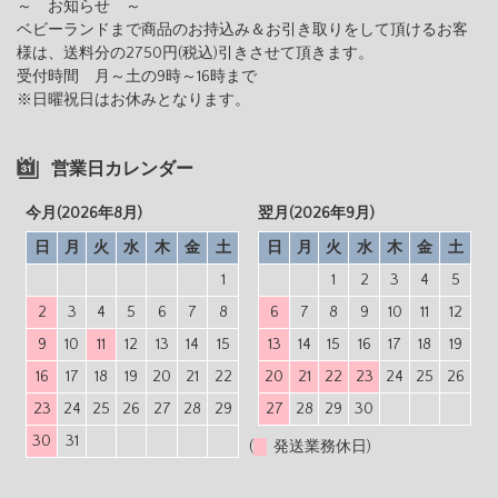
～ お知らせ ～
ベビーランドまで商品のお持込み＆お引き取りをして頂けるお客
様は、送料分の2750円(税込)引きさせて頂きます。
受付時間 月～土の9時～16時まで
※日曜祝日はお休みとなります。
営業日カレンダー
今月(2026年8月)
翌月(2026年9月)
日
月
火
水
木
金
土
日
月
火
水
木
金
土
1
1
2
3
4
5
2
3
4
5
6
7
8
6
7
8
9
10
11
12
9
10
11
12
13
14
15
13
14
15
16
17
18
19
16
17
18
19
20
21
22
20
21
22
23
24
25
26
23
24
25
26
27
28
29
27
28
29
30
30
31
(
発送業務休日)